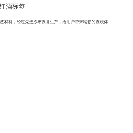
红酒标签
签材料，经过先进涂布设备生产，给用户带来精彩的直观体