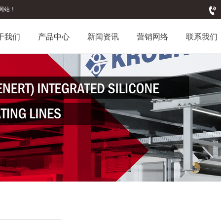
网站！
于我们
产品中心
新闻资讯
营销网络
联系我们